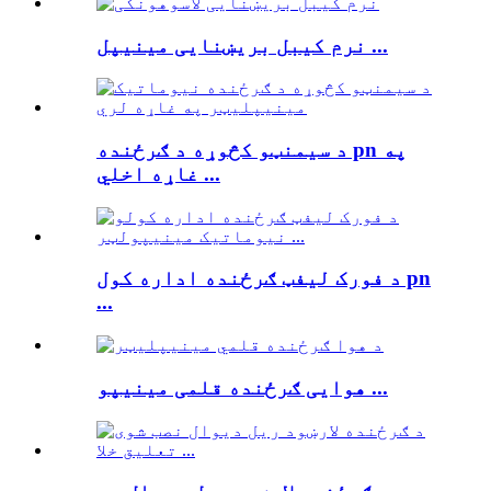
نرم کیبل بریښنایی مینیپل ...
د سیمنټو کڅوړه د ګرځنده pn په
غاړه اخلي ...
د فورک لیفټ ګرځنده اداره کول pn
...
هوایی ګرځنده قلمی مینیپو ...