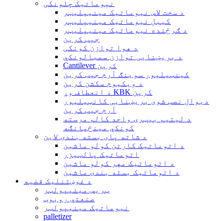
نیوماتیک چلونکی
د سخت لاس نیوماتیک مینیپلیټر
کیبل نیوماتیک مینیپلیټر
د ګرځنده نیوماتیک مینیپلیټر
جیب کرین
د هوا توازن کونکی
د بریښنایی توازن سمبالونکي
Cantilever کرین
کینټیلیور سوینګ آرم جیب کرین
د ویکیوم سکشن کرین
د انعطاف وړ KBK کرین
دیوال نصب شوی بریښنایی کانټیلیور
آرم جیب کرین
د لیتیم بیټرۍ واحد کالم مرسته
کونکي مینځپانګه
د شاته پای بسته بندۍ لاین
د اتوماتیک کارتن کولو ماشین
اتوماتیک پالټیزر
د اتوماتیک مهر کولو ماشین
د اتوماتیک بسته بندۍ ماشین
د غوښتنلیک قضیه
ټریس مینیپولټر
صنعتي روبوټ
نیوماتیک مینیپولټر
palletizer