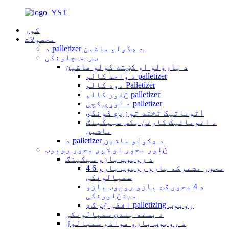
کور
محصولات
د palletizer د ډکولو ماشین
ټریس چلونکی
د بارولو او کښته کولو ماشین
د واحد کالم palletizer
دوه کالم Palletizer
څلور کالم palletizer
د لوړې کچې palletizer
اتوماتیک تخته توزیع کونکي
د اتوماتیک کارتن بکس سټیکینګ
ماشین
د palletizer د ډکولو ماشین
څلور محور او شپږ محور روبوټ
د روبوټ بازو سټکینګ
4 6 محور مشترکه بازو روبوټ بازو
سمبالونکی
د 4 محور ګډ بازو روبوټ بازو
مینځلوونکی
افقی څو ګډ palletizing روبوټ
د بسته بندۍ سمبالونکی
د روبوټ بازو موادو سمبالول