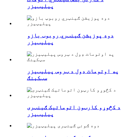
پیلیټیزر
دوه پوزیشن ګینټري روبوټ بازو
پیلیټیزر
په اوتومات ډول د ټروس پیلیټیزر
سټکینګ
د کڅوړو کارټون اتوماتیک ګینټری
پیلیټیزر