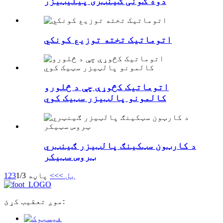
دوه ګونی ګینټری پیلیټیزر
اتوماتیک تخته توزیع کونکي
اتوماتیک کڅوړې چې د څلورو
کالمونو پالټیزر سټیک کوي
د کارټون سټکینګ پالټیزر ګینټري
ټروس سټیکر
بل >
>>
پاڼه 1/3
3
2
1
موږ تعقیب کړئ: