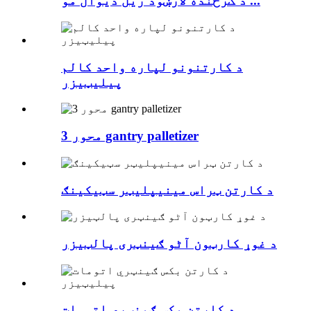
د ګرځنده لارښود ریل دیوال مو ...
د کارتنونو لپاره واحد کالم
پیلیټیزر
3 محور gantry palletizer
د کارتن ټراس مینیپلیټر سټیکینګ
د غوړ کارټون آٹو ګینټری پالټیزر
د کارتن بکس ګینټري اتومات