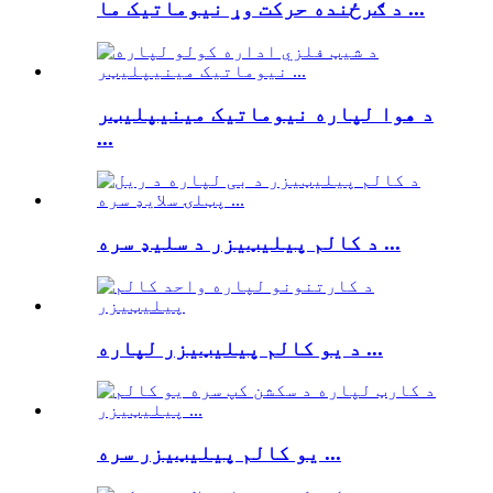
د ګرځنده حرکت وړ نیوماتیک ما ...
د هوا لپاره نیوماتیک مینیپلیټر
...
د کالم پیلیټیزر د سلیډ سره ...
د یو کالم پیلیټیزر لپاره ...
یو کالم پیلیټیزر سره ...