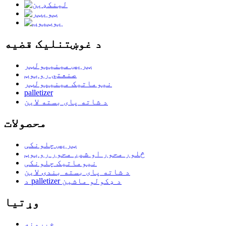
د غوښتنلیک قضیه
ټریس مینیپولټر
صنعتي روبوټ
نیوماتیک مینیپولټر
palletizer
د شاته پای بسته لاین
محصولات
ټریس چلونکی
څلور محور او شپږ محور روبوټ
نیوماتیک چلونکی
د شاته پای بسته بندۍ لاین
د palletizer د ډکولو ماشین
وړتیا
خبرونه