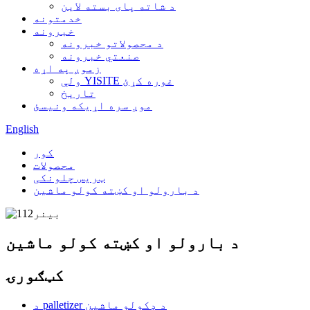
د شاته پای بسته لاین
خدمتونه
خبرونه
د محصولاتو خبرونه
صنعتي خبرونه
زموږ په اړه
ولې YISITE غوره کړئ
تاریخ
موږ سره اړیکه ونیسئ
English
کور
محصولات
ټریس چلونکی
د بارولو او کښته کولو ماشین
د بارولو او کښته کولو ماشین
کټګورۍ
د palletizer د ډکولو ماشین