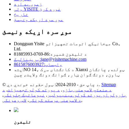
زموږ په اړه
ولې YISITE غوره کړئ
تاریخ
موږ سره اړیکه ونیسئ
موږ سره اړیکه ونیسئ
Dongguan Yisite میخانیکي اتومات تجهیزاتو Co.,
Ltd.
د تلیفون شمیره:
86-0769-81885993
jane@yisitemachine.com
برېښناليک:
واټساپ:
8615876003927
NO 14، د کانګتای سړک Xianxi ټولنه، چانګان
پته:
ټاون، دونګ ګوان ښار، ګوانګ دونګ ولایت، چین
Sitemap
© د چاپ حق - 2010-2024: ټول حقونه خوندي دي.
د صنعتي لاسوهنې بازو
,
د پورته کولو تجهیزات
,
د
بارولو او پورته کولو مینیپولټر
,
نیوماتیک چلونکی
,
,
د لاسوهنې مرسته کونکی
,
لاس وهونکی
تلیفون