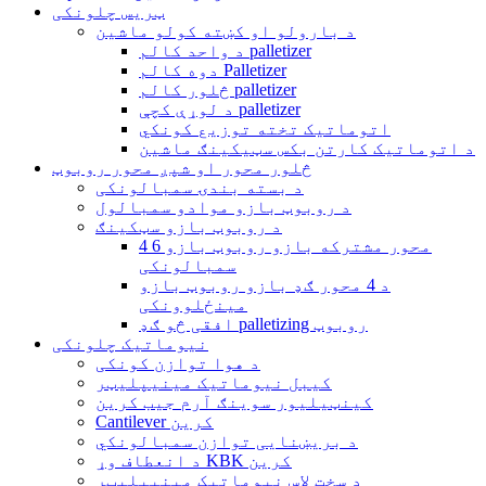
ټریس چلونکی
د بارولو او کښته کولو ماشین
د واحد کالم palletizer
دوه کالم Palletizer
څلور کالم palletizer
د لوړې کچې palletizer
اتوماتیک تخته توزیع کونکي
د اتوماتیک کارتن بکس سټیکینګ ماشین
څلور محور او شپږ محور روبوټ
د بسته بندۍ سمبالونکی
د روبوټ بازو موادو سمبالول
د روبوټ بازو سټکینګ
4 6 محور مشترکه بازو روبوټ بازو
سمبالونکی
د 4 محور ګډ بازو روبوټ بازو
مینځلوونکی
افقی څو ګډ palletizing روبوټ
نیوماتیک چلونکی
د هوا توازن کونکی
کیبل نیوماتیک مینیپلیټر
کینټیلیور سوینګ آرم جیب کرین
Cantilever کرین
د بریښنایی توازن سمبالونکي
د انعطاف وړ KBK کرین
د سخت لاس نیوماتیک مینیپلیټر