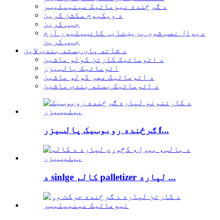
د ګرځنده نیوماتیک مینیپلیټر
د ویکیوم سکشن کرین
جیب کرین
دیوال نصب شوی بریښنایی کانټیلیور آرم
جیب کرین
د شاته پای بسته بندۍ لاین
د اتوماتیک کارتن کولو ماشین
اتوماتیک پالټیزر
د اتوماتیک مهر کولو ماشین
د اتوماتیک بسته بندۍ ماشین
ګرځنده روبوټیک پالټیزر f...
د sinlge کالم palletizer لپاره ...