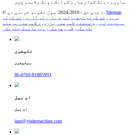
ټاون، دونګ ګوان ښار، ګوانګ دونګ ولایت، چین
Sitemap
© د چاپ حق - 2010-2024: ټول حقونه خوندي دي.
د پورته کولو تجهیزات
,
د بارولو او پورته کولو
مینیپولټر
,
د صنعتي لاسوهنې بازو
,
د لاسوهنې مرسته
,
کونکی
,
لاس وهونکی
,
نیوماتیک چلونکی
تلیفون
ټیلیفون
86-0769-81885993
ای میل
ای میل
jane@yisitemachine.com