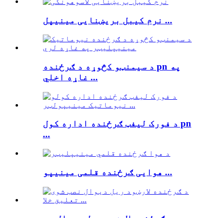
نرم کیبل بریښنایی مینیپل ...
د سیمنټو کڅوړه د ګرځنده pn په
غاړه اخلي ...
د فورک لیفټ ګرځنده اداره کول pn
...
هوایی ګرځنده قلمی مینیپو ...