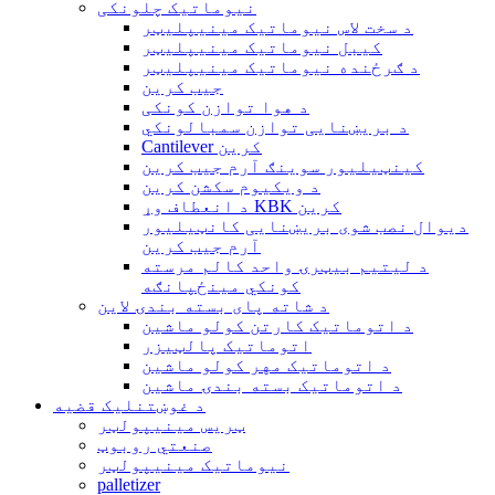
نیوماتیک چلونکی
د سخت لاس نیوماتیک مینیپلیټر
کیبل نیوماتیک مینیپلیټر
د ګرځنده نیوماتیک مینیپلیټر
جیب کرین
د هوا توازن کونکی
د بریښنایی توازن سمبالونکي
Cantilever کرین
کینټیلیور سوینګ آرم جیب کرین
د ویکیوم سکشن کرین
د انعطاف وړ KBK کرین
دیوال نصب شوی بریښنایی کانټیلیور
آرم جیب کرین
د لیتیم بیټرۍ واحد کالم مرسته
کونکي مینځپانګه
د شاته پای بسته بندۍ لاین
د اتوماتیک کارتن کولو ماشین
اتوماتیک پالټیزر
د اتوماتیک مهر کولو ماشین
د اتوماتیک بسته بندۍ ماشین
د غوښتنلیک قضیه
ټریس مینیپولټر
صنعتي روبوټ
نیوماتیک مینیپولټر
palletizer