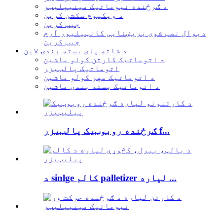
د ګرځنده نیوماتیک مینیپلیټر
د ویکیوم سکشن کرین
جیب کرین
دیوال نصب شوی بریښنایی کانټیلیور آرم
جیب کرین
د شاته پای بسته بندۍ لاین
د اتوماتیک کارتن کولو ماشین
اتوماتیک پالټیزر
د اتوماتیک مهر کولو ماشین
د اتوماتیک بسته بندۍ ماشین
ګرځنده روبوټیک پالټیزر f...
د sinlge کالم palletizer لپاره ...