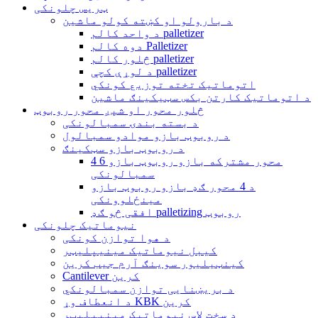
ټریس چلونکی
د بارولو او کښته کولو ماشین
د واحد کالم palletizer
دوه کالم Palletizer
څلور کالم palletizer
د لوړې کچې palletizer
اتوماتیک تخته توزیع کونکي
د اتوماتیک کارتن بکس سټیکینګ ماشین
څلور محور او شپږ محور روبوټ
د بسته بندۍ سمبالونکی
د روبوټ بازو موادو سمبالول
د روبوټ بازو سټکینګ
4 6 محور مشترکه بازو روبوټ بازو
سمبالونکی
د 4 محور ګډ بازو روبوټ بازو
مینځلوونکی
افقی څو ګډ palletizing روبوټ
نیوماتیک چلونکی
د هوا توازن کونکی
کیبل نیوماتیک مینیپلیټر
کینټیلیور سوینګ آرم جیب کرین
Cantilever کرین
د بریښنایی توازن سمبالونکي
د انعطاف وړ KBK کرین
د سخت لاس نیوماتیک مینیپلیټر