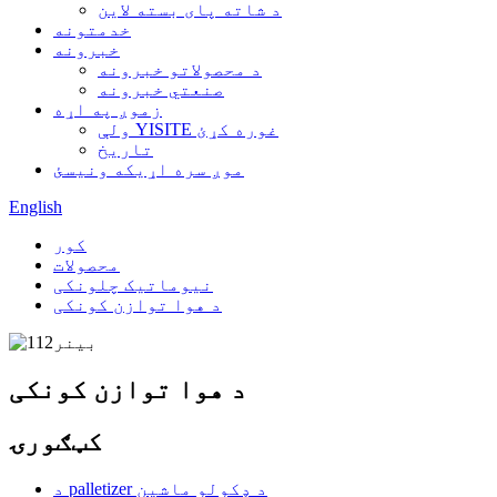
د شاته پای بسته لاین
خدمتونه
خبرونه
د محصولاتو خبرونه
صنعتي خبرونه
زموږ په اړه
ولې YISITE غوره کړئ
تاریخ
موږ سره اړیکه ونیسئ
English
کور
محصولات
نیوماتیک چلونکی
د هوا توازن کونکی
د هوا توازن کونکی
کټګورۍ
د palletizer د ډکولو ماشین