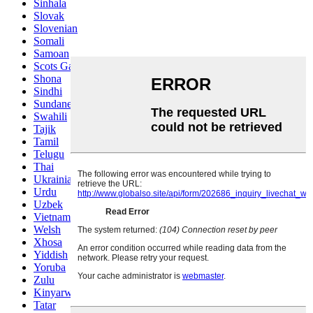
Sinhala
Slovak
Slovenian
Somali
Samoan
Scots Gaelic
Shona
Sindhi
Sundanese
Swahili
Tajik
Tamil
Telugu
Thai
Ukrainian
Urdu
Uzbek
Vietnamese
Welsh
Xhosa
Yiddish
Yoruba
Zulu
Kinyarwanda
Tatar