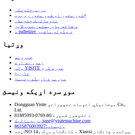
ټریس چلونکی
څلور محور او شپږ محور روبوټ
نیوماتیک چلونکی
د شاته پای بسته بندۍ لاین
د palletizer د ډکولو ماشین
وړتیا
خبرونه
زموږ په اړه
ولې YISITE غوره کړئ
تاریخ
موږ سره اړیکه ونیسئ
موږ سره اړیکه ونیسئ
Dongguan Yisite میخانیکي اتومات تجهیزاتو Co.,
Ltd.
د تلیفون شمیره:
86-0769-81885993
jane@yisitemachine.com
برېښناليک:
واټساپ:
8615876003927
NO 14، د کانګتای سړک Xianxi ټولنه، چانګان
پته: