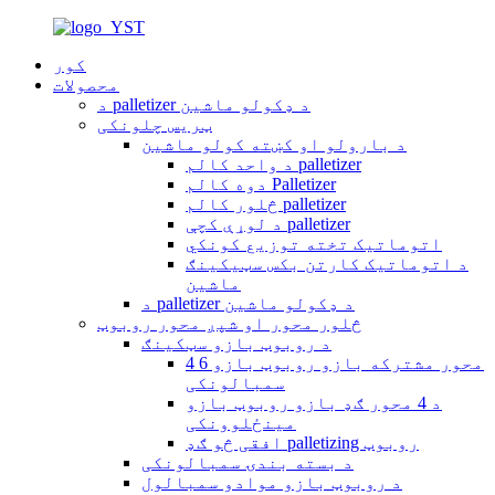
کور
محصولات
د palletizer د ډکولو ماشین
ټریس چلونکی
د بارولو او کښته کولو ماشین
د واحد کالم palletizer
دوه کالم Palletizer
څلور کالم palletizer
د لوړې کچې palletizer
اتوماتیک تخته توزیع کونکي
د اتوماتیک کارتن بکس سټیکینګ
ماشین
د palletizer د ډکولو ماشین
څلور محور او شپږ محور روبوټ
د روبوټ بازو سټکینګ
4 6 محور مشترکه بازو روبوټ بازو
سمبالونکی
د 4 محور ګډ بازو روبوټ بازو
مینځلوونکی
افقی څو ګډ palletizing روبوټ
د بسته بندۍ سمبالونکی
د روبوټ بازو موادو سمبالول