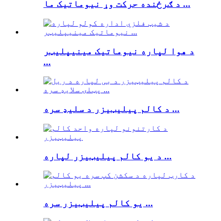
د ګرځنده حرکت وړ نیوماتیک ما ...
د هوا لپاره نیوماتیک مینیپلیټر
...
د کالم پیلیټیزر د سلیډ سره ...
د یو کالم پیلیټیزر لپاره ...
یو کالم پیلیټیزر سره ...