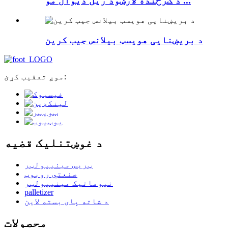
د ګرځنده لارښود ریل دیوال مو ...
د بریښنایی هویسټ بیلانس جیب کرین
موږ تعقیب کړئ:
د غوښتنلیک قضیه
ټریس مینیپولټر
صنعتي روبوټ
نیوماتیک مینیپولټر
palletizer
د شاته پای بسته لاین
محصولات