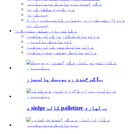
د ګرځنده نیوماتیک مینیپلیټر
د ویکیوم سکشن کرین
جیب کرین
دیوال نصب شوی بریښنایی کانټیلیور آرم
جیب کرین
د شاته پای بسته بندۍ لاین
د اتوماتیک کارتن کولو ماشین
اتوماتیک پالټیزر
د اتوماتیک مهر کولو ماشین
د اتوماتیک بسته بندۍ ماشین
ګرځنده روبوټیک پالټیزر f...
د sinlge کالم palletizer لپاره ...