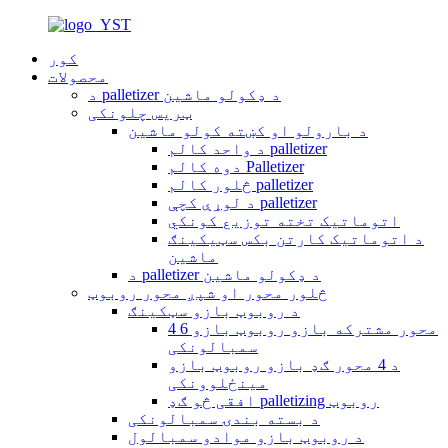
کور
محصولات
د palletizer د ډکولو ماشین
ټریس چلونکی
د بارولو او کښته کولو ماشین
د واحد کالم palletizer
دوه کالم Palletizer
څلور کالم palletizer
د لوړې کچې palletizer
اتوماتیک تخته توزیع کونکي
د اتوماتیک کارتن بکس سټیکینګ
ماشین
د palletizer د ډکولو ماشین
څلور محور او شپږ محور روبوټ
د روبوټ بازو سټکینګ
4 6 محور مشترکه بازو روبوټ بازو
سمبالونکی
د 4 محور ګډ بازو روبوټ بازو
مینځلوونکی
افقی څو ګډ palletizing روبوټ
د بسته بندۍ سمبالونکی
د روبوټ بازو موادو سمبالول