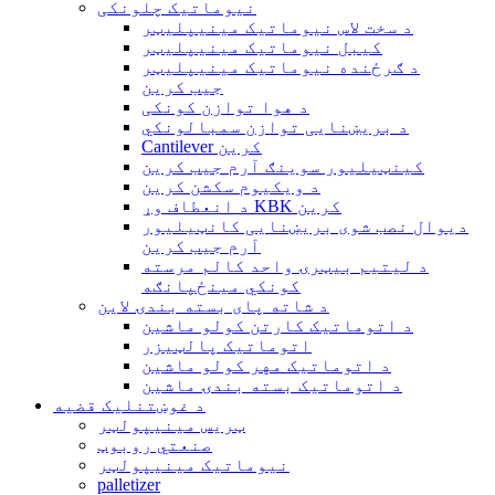
نیوماتیک چلونکی
د سخت لاس نیوماتیک مینیپلیټر
کیبل نیوماتیک مینیپلیټر
د ګرځنده نیوماتیک مینیپلیټر
جیب کرین
د هوا توازن کونکی
د بریښنایی توازن سمبالونکي
Cantilever کرین
کینټیلیور سوینګ آرم جیب کرین
د ویکیوم سکشن کرین
د انعطاف وړ KBK کرین
دیوال نصب شوی بریښنایی کانټیلیور
آرم جیب کرین
د لیتیم بیټرۍ واحد کالم مرسته
کونکي مینځپانګه
د شاته پای بسته بندۍ لاین
د اتوماتیک کارتن کولو ماشین
اتوماتیک پالټیزر
د اتوماتیک مهر کولو ماشین
د اتوماتیک بسته بندۍ ماشین
د غوښتنلیک قضیه
ټریس مینیپولټر
صنعتي روبوټ
نیوماتیک مینیپولټر
palletizer