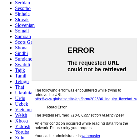
Serbian
Sesotho
Sinhala
Slovak
Slovenian
Somali
Samoan
Scots Gaelic
Shona
Sindhi
Sundanese
Swahili
Tajik
Tamil
Telugu
Thai
Ukrainian
Urdu
Uzbek
Vietnamese
Welsh
Xhosa
Yiddish
Yoruba
Zulu