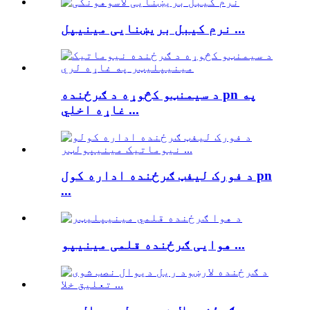
نرم کیبل بریښنایی مینیپل ...
د سیمنټو کڅوړه د ګرځنده pn په
غاړه اخلي ...
د فورک لیفټ ګرځنده اداره کول pn
...
هوایی ګرځنده قلمی مینیپو ...