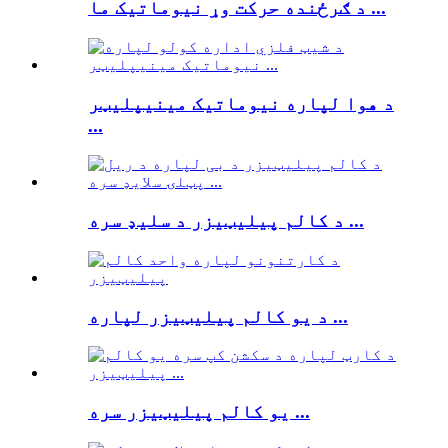
د ګرځنده حرکت وړ نیوماتیک ما ...
د هوا لپاره نیوماتیک مینیپلیټر
...
د کالم پیلیټیزر د سلیډ سره ...
د یو کالم پیلیټیزر لپاره ...
یو کالم پیلیټیزر سره ...