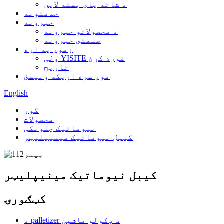
د شاته پای بسته لاین
خدمتونه
خبرونه
د محصولاتو خبرونه
صنعتي خبرونه
زموږ په اړه
ولې YISITE غوره کړئ
تاریخ
موږ سره اړیکه ونیسئ
English
کور
محصولات
نیوماتیک چلونکی
کیبل نیوماتیک مینیپلیټر
کیبل نیوماتیک مینیپلیټر
کټګورۍ
د palletizer د ډکولو ماشین