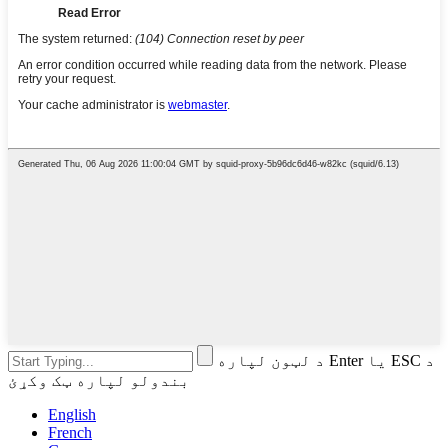
د لټون لپاره Enter یا ESC د
بندولو لپاره ټک وکړئ
English
French