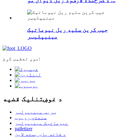
د ګرځنده لارښود ریل دیوال مو ...
جیب کرین سلیډ ریل نیوماتیک
مینیپلیټر
موږ تعقیب کړئ:
د غوښتنلیک قضیه
ټریس مینیپولټر
صنعتي روبوټ
نیوماتیک مینیپولټر
palletizer
د شاته پای بسته لاین