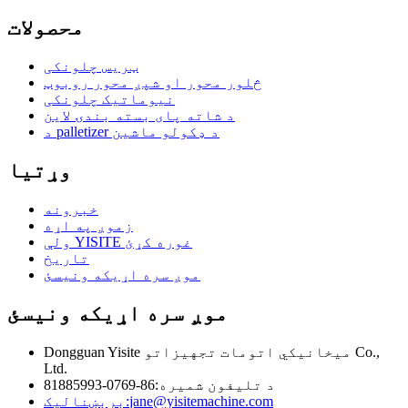
محصولات
ټریس چلونکی
څلور محور او شپږ محور روبوټ
نیوماتیک چلونکی
د شاته پای بسته بندۍ لاین
د palletizer د ډکولو ماشین
وړتیا
خبرونه
زموږ په اړه
ولې YISITE غوره کړئ
تاریخ
موږ سره اړیکه ونیسئ
موږ سره اړیکه ونیسئ
Dongguan Yisite میخانیکي اتومات تجهیزاتو Co.,
Ltd.
د تلیفون شمیره:
86-0769-81885993
jane@yisitemachine.com
برېښناليک: