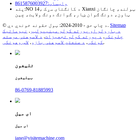
واټساپ:
8615876003927
NO 14، د کانګتای سړک Xianxi ټولنه، چانګان
پته:
ټاون، دونګ ګوان ښار، ګوانګ دونګ ولایت، چین
Sitemap
© د چاپ حق - 2010-2024: ټول حقونه خوندي دي.
د بارولو او پورته کولو مینیپولټر
,
نیوماتیک
چلونکی
,
د پورته کولو تجهیزات
,
د لاسوهنې مرسته
,
کونکی
,
د صنعتي لاسوهنې بازو
,
لاس وهونکی
تلیفون
ټیلیفون
86-0769-81885993
ای میل
ای میل
jane@yisitemachine.com