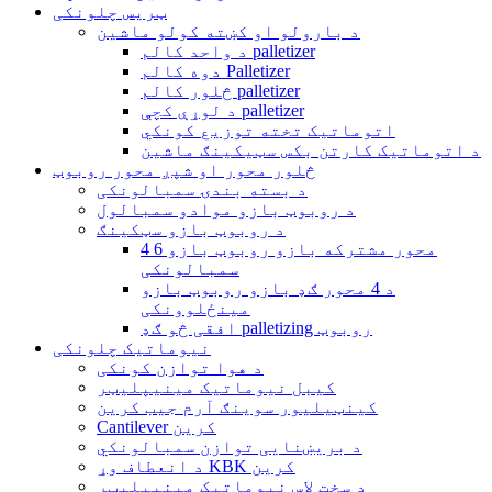
ټریس چلونکی
د بارولو او کښته کولو ماشین
د واحد کالم palletizer
دوه کالم Palletizer
څلور کالم palletizer
د لوړې کچې palletizer
اتوماتیک تخته توزیع کونکي
د اتوماتیک کارتن بکس سټیکینګ ماشین
څلور محور او شپږ محور روبوټ
د بسته بندۍ سمبالونکی
د روبوټ بازو موادو سمبالول
د روبوټ بازو سټکینګ
4 6 محور مشترکه بازو روبوټ بازو
سمبالونکی
د 4 محور ګډ بازو روبوټ بازو
مینځلوونکی
افقی څو ګډ palletizing روبوټ
نیوماتیک چلونکی
د هوا توازن کونکی
کیبل نیوماتیک مینیپلیټر
کینټیلیور سوینګ آرم جیب کرین
Cantilever کرین
د بریښنایی توازن سمبالونکي
د انعطاف وړ KBK کرین
د سخت لاس نیوماتیک مینیپلیټر